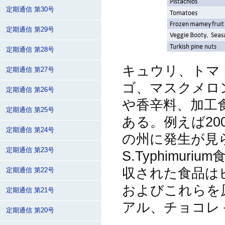
定期通信 第30号
定期通信 第29号
定期通信 第28号
キュウリ、トマ
定期通信 第27号
ゴ、マスクメロ
定期通信 第26号
や香辛料、加工
定期通信 第25号
ある。例えば20
定期通信 第24号
の州に発生が見
定期通信 第23号
S.Typhimu
収された食品は
定期通信 第22号
およびこれらを
定期通信 第21号
アル、チョコレ
定期通信 第20号