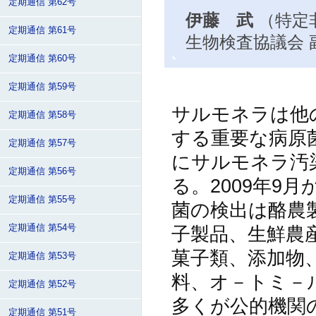
定期通信 第62号
伊藤 武
（特定
定期通信 第61号
生物検査協議会 
定期通信 第60号
定期通信 第59号
サルモネラは他
定期通信 第58号
する重要な病原
定期通信 第57号
にサルモネラ汚
定期通信 第56号
る。2009年9
定期通信 第55号
菌の検出は酪農
定期通信 第54号
子製品、生鮮農
菓子類、添加物
定期通信 第53号
料、オ－トミ－
定期通信 第52号
多くが公的機関
定期通信 第51号