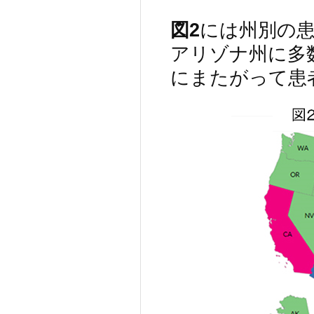
図
2
には州別の
アリゾナ州に多
にまたがって患