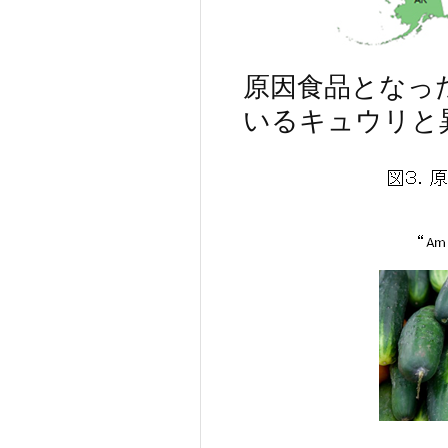
原因食品となっ
いるキュウリと