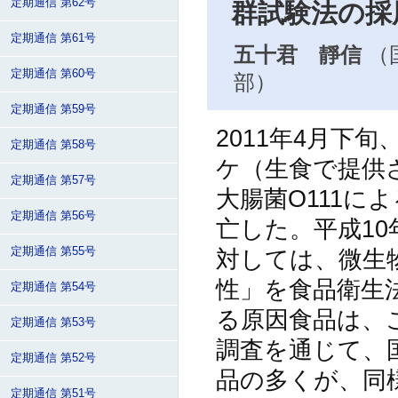
定期通信 第62号
群試験法の採
定期通信 第61号
五十君 靜信
（
定期通信 第60号
部）
定期通信 第59号
2011年4月下
定期通信 第58号
ケ（生食で提供
定期通信 第57号
大腸菌O111に
定期通信 第56号
亡した。平成1
定期通信 第55号
対しては、微生
性」を食品衛生
定期通信 第54号
る原因食品は、
定期通信 第53号
調査を通じて、
定期通信 第52号
品の多くが、同
定期通信 第51号