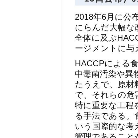
2018年6月に
にらんだ大幅な
全体に及ぶHA
ージメントに与
HACCPによ
中毒菌汚染や異
たうえで、原材
で、それらの危
特に重要な工程
る手法である。
いう国際的な考
管理であること