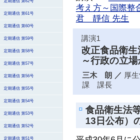
定期通信 第62号
考え方～国際整
定期通信 第61号
君 靜信 先生
定期通信 第60号
講演1
定期通信 第59号
改正食品衛生
定期通信 第58号
～行政の立場
定期通信 第57号
三木 朗 ／
厚生
定期通信 第56号
課 課長
定期通信 第55号
定期通信 第54号
食品衛生法等
定期通信 第53号
13日公布）
定期通信 第52号
平成30年6月に
定期通信 第51号