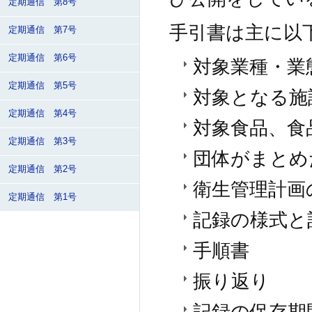
定期通信 第8号
手引書は主に以
定期通信 第7号
定期通信 第6号
対象業種・業
定期通信 第5号
対象となる施
定期通信 第4号
対象食品、食
定期通信 第3号
団体がまとめ
定期通信 第2号
衛生管理計画
定期通信 第1号
記録の様式と
手順書
振り返り
記録の保存期