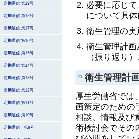
必要に応じて
定期通信 第19号
について具体
定期通信 第18号
定期通信 第17号
衛生管理の実
定期通信 第16号
衛生管理計画
定期通信 第15号
（振り返り）
定期通信 第14号
衛生管理計
定期通信 第13号
定期通信 第12号
厚生労働省では
定期通信 第11号
画策定のための
相談、情報及び
定期通信 第10号
術検討会でその
定期通信 第9号
び公開をしてい