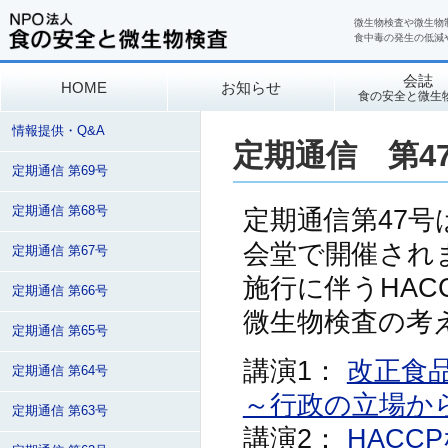
微生物検査や微生物
食中毒の発生の低減
会誌
HOME
お知らせ
食の安全と微生
情報提供・Q&A
定期通信 第4
定期通信 第69号
定期通信 第68号
定期通信第47号
会堂で開催されま
定期通信 第67号
施行に伴うHA
定期通信 第66号
微生物検査の考
定期通信 第65号
講演1：
改正食
定期通信 第64号
～行政の立場から
定期通信 第63号
講演2：
HAC