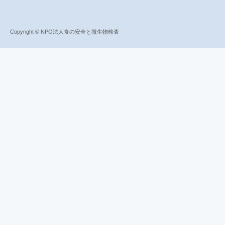
Copyright © NPO法人食の安全と微生物検査