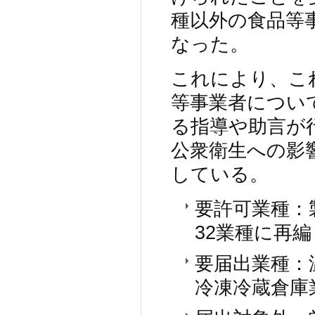
種以外の食品等
なった。
これにより、こ
等事業者につい
る指導や助言が
公衆衛生への影
している。
要許可業種：
32業種に再編
要届出業種：
冷凍冷蔵倉庫