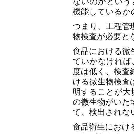
ないのかという
機能しているか
つまり、工程管
物検査が必要と
食品における微
ていかなければ
度は低く、検査
ける微生物検査
明することが大
の微生物がいた
て、検出されな
食品衛生におけ