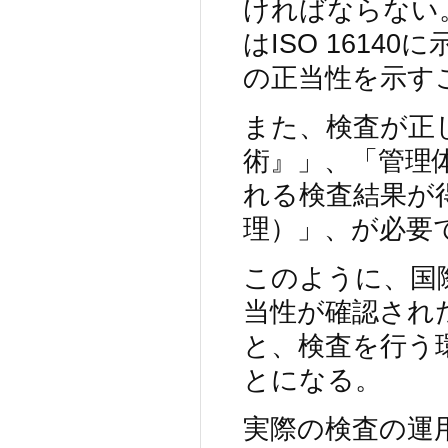
ければならない
はISO 161
の正当性を示す
また、検査が正
術』」、「管理
れる検査結果が
理）」、が必要
このように、国
当性が確認され
と、検査を行う
とになる。
実際の検査の運