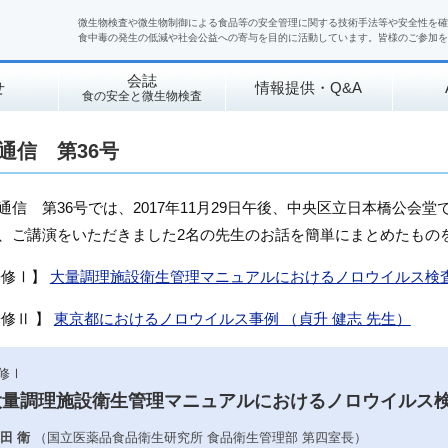
微生物検査や微生物制御による食品等の安全管理に関する技術手法等や安全性を確
食中毒の発生の低減や社会公益への寄与を目的に活動しています。皆様のご参加を
会誌
せ
情報提供・Q&A
食の安全と微生物検査
通信 第36号
通信 第36号では、2017年11月29日午後、中央区立日本橋公会
、ご講演をいただきました2名の先生のお話を簡単にまとめたもの
研修Ⅰ】
大量調理施設衛生管理マニュアルにおけるノロウイルス検査 
研修Ⅱ 】
東京都におけるノロウイルス事例 （貞升 健志 先生）
修Ⅰ
大量調理施設衛生管理マニュアルにおけるノロウイルス
田 衛
（国立医薬品食品衛生研究所 食品衛生管理部 第四室長）