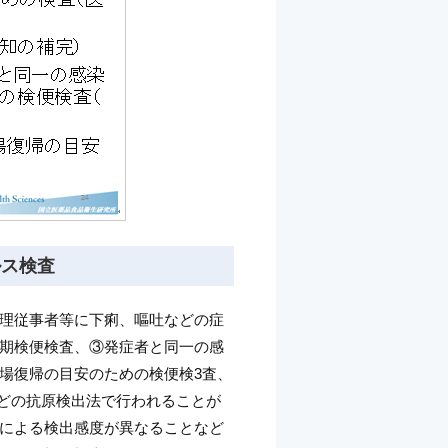
ルス検査
理従事者等に下痢、嘔吐などの症
期検便検査、③発症者と同一の感
場復帰の目安のための検便検3査、
などの抗原検出法で行われることが
による検出感度が異なることなど