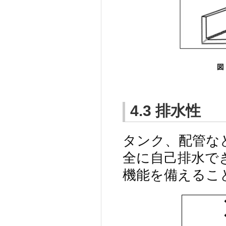
4.3 排水性
タンク、配管な
全に自己排水で
機能を備えるこ