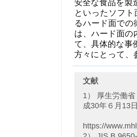
安全な食品を製
といったソフト
るハード面での
は、ハード面の
て、具体的な事
方々にとって、
文献
1） 厚生労働
成30年６月13
https://www.mh
2） JIS B 