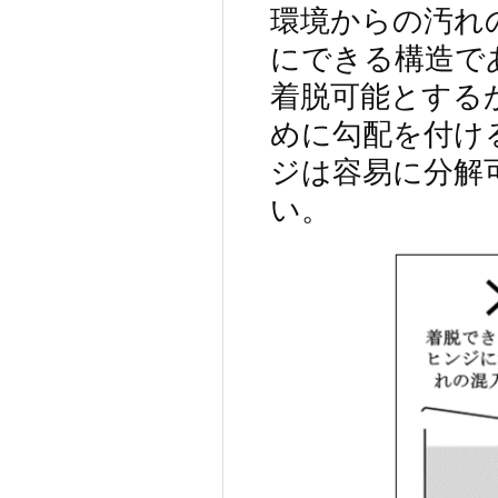
環境からの汚れ
にできる構造で
着脱可能とする
めに勾配を付け
ジは容易に分解
い。