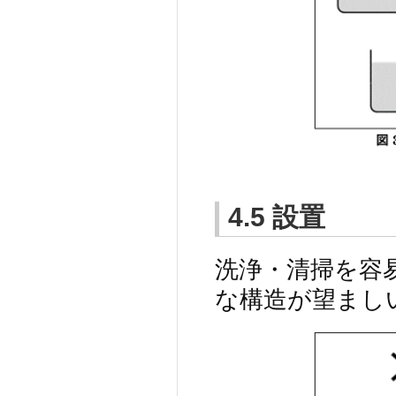
4.5 設置
洗浄・清掃を容
な構造が望まし