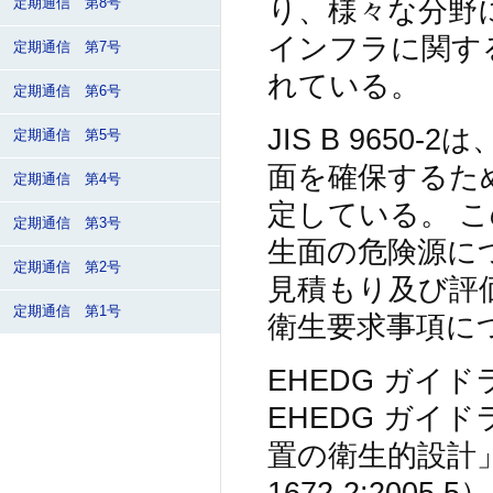
り、様々な分野
定期通信 第8号
インフラに関す
定期通信 第7号
れている。
定期通信 第6号
JIS B 965
定期通信 第5号
面を確保するた
定期通信 第4号
定している。 
定期通信 第3号
生面の危険源に
定期通信 第2号
見積もり及び評
定期通信 第1号
衛生要求事項に
EHEDG ガイド
EHEDG ガイド
置の衛生的設計」
1672-2:2005