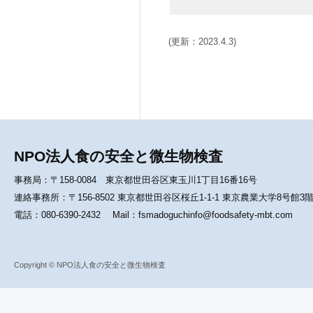
(更新：2023.4.3)
NPO法人食の安全と微生物検査
事務局：〒158-0084 東京都世田谷区東玉川1丁目16番16号
連絡事務所：〒156-8502 東京都世田谷区桜丘1-1-1 東京農業大学8号館
電話：080-6390-2432 Mail：fsmadoguchinfo@foodsafety-mbt.com
Copyright © NPO法人食の安全と微生物検査