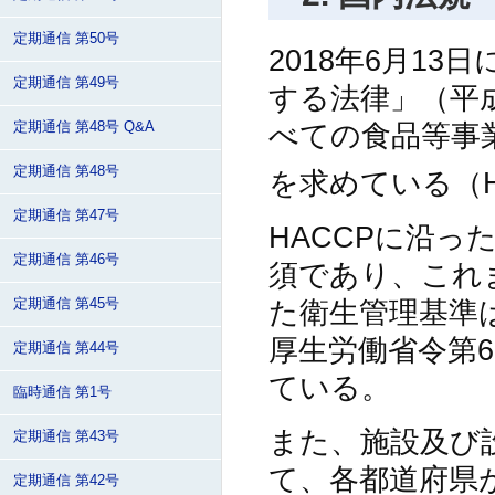
定期通信 第50号
2018年6月1
定期通信 第49号
する法律」（平成
べての食品等事業
定期通信 第48号 Q&A
定期通信 第48号
を求めている（
定期通信 第47号
HACCPに沿
定期通信 第46号
須であり、これ
た衛生管理基準
定期通信 第45号
厚生労働省令第
定期通信 第44号
ている。
臨時通信 第1号
また、施設及び
定期通信 第43号
て、各都道府県
定期通信 第42号