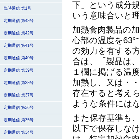
下」という成分
臨時通信 第1号
いう意味合いと
定期通信 第43号
加熱食肉製品の
定期通信 第42号
心部の温度を63
定期通信 第41号
の効力を有する
定期通信 第40号
合は、「製品は
１欄に掲げる温
定期通信 第39号
加熱し、又は・
定期通信 第38号
存在すると考え
定期通信 第37号
ような条件には
定期通信 第36号
また保存基準も、
定期通信 第35号
以下で保存しな
定期通信 第34号
は「特定加熱食肉