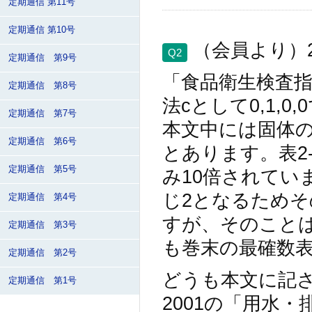
定期通信 第11号
定期通信 第10号
（会員より）20
Q2
定期通信 第9号
「食品衛生検査指針
定期通信 第8号
法cとして0,1,
定期通信 第7号
本文中には固体の
定期通信 第6号
とあります。表2-
定期通信 第5号
み10倍されていま
じ2となるため
定期通信 第4号
すが、そのこと
定期通信 第3号
も巻末の最確数表を
定期通信 第2号
どうも本文に記されて
定期通信 第1号
2001の「用水