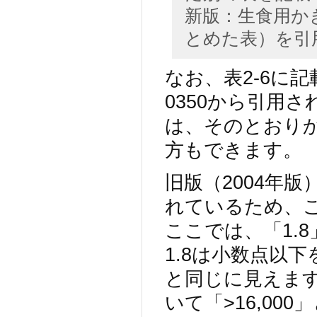
新版：生食用か
とめた表）を引用
なお、表2-6に記載
0350から引用
は、そのとおり
方もできます。
旧版（2004年版
れているため、こ
ここでは、「1.8
1.8は小数点以
と同じに見えます
いて「>16,0