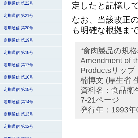
定したと記憶し
定期通信 第22号
定期通信 第21号
なお、当該改正
も明確な根拠ま
定期通信 第20号
定期通信 第19号
“食肉製品の規格
定期通信 第18号
Amendment of th
定期通信 第17号
Productsリップ
定期通信 第16号
楠博文 (厚生省 
資料名：食品衛生研究 
定期通信 第15号
7-21ページ
定期通信 第14号
発行年：1993年
定期通信 第13号
定期通信 第12号