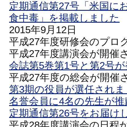
定期通信第27号「米国に
食中毒」を掲載しました
2015年9月12日
平成27年度研修会のプロ
平成27年度講演会が開催
会誌第5巻第1号と第2号
平成27年度の総会が開催
第3期の役員が選任されま
名誉会員に4名の先生が推
定期通信第26号をお届け
平成28年度講演会の日程